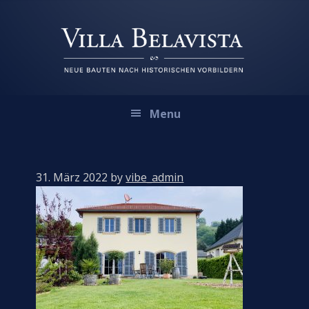
Zur
Zum
Zur
Hauptnavigation
Inhalt
Fußzeile
springen
springen
springen
Menu
31. März 2022
by
vibe_admin