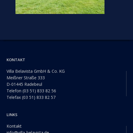
Footer
KONTAKT
Villa Belavista GmbH & Co. KG
Meißner Straße 333
D-01445 Radebeul
Telefon (03 51) 833 82 56
Telefax (03 51) 833 82 57
LINKS
Kontakt
info@villa-belavista.de