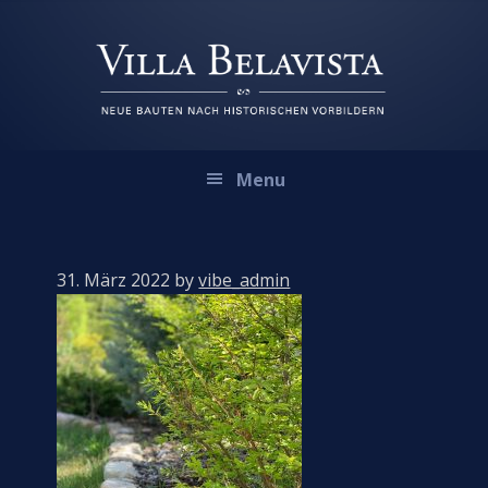
Zur
Zum
Zur
Hauptnavigation
Inhalt
Fußzeile
springen
springen
springen
Menu
31. März 2022
by
vibe_admin