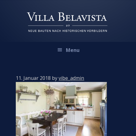
Zur
Zum
Zur
Hauptnavigation
Inhalt
Fußzeile
springen
springen
springen
Menu
11. Januar 2018
by
vibe_admin