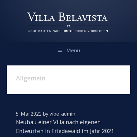
Zur
Zum
Zur
Hauptnavigation
Inhalt
Fußzeile
springen
springen
springen
Menu
Allgemein
5. Mai 2022
by
vibe_admin
Neubau einer Villa nach eigenen
Entwürfen in Friedewald im Jahr 2021