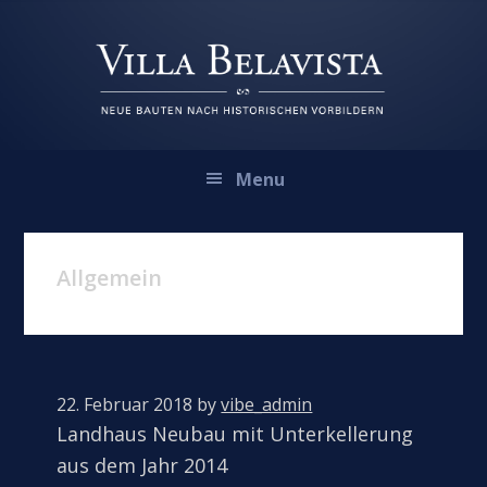
Zur
Zum
Zur
Hauptnavigation
Inhalt
Fußzeile
springen
springen
springen
Menu
Allgemein
22. Februar 2018
by
vibe_admin
Landhaus Neubau mit Unterkellerung
aus dem Jahr 2014