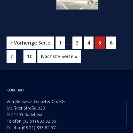
Weggelassene
…
aufrufen
Seite
Seite
Seite
Seite
Seite
« Vorherige Seite
1
3
4
5
6
Zwischenseiten
Weggelassene
…
Seite
Seite
aufrufen
7
10
Nächste Seite
»
Zwischenseiten
Footer
KONTAKT
Villa Belavista GmbH & Co. KG
Meißner Straße 333
D-01445 Radebeul
Telefon (03 51) 833 82 56
Telefax (03 51) 833 82 57