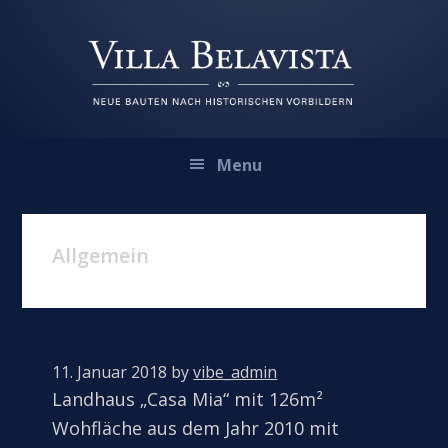
Zur
Zum
Zur
Hauptnavigation
Inhalt
Fußzeile
springen
springen
springen
Menu
Allgemein
11. Januar 2018
by
vibe_admin
Landhaus „Casa Mia“ mit 126m²
Wohfläche aus dem Jahr 2010 mit